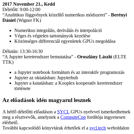
2017 November 21., Kedd
Délelőtt: 9:00-12:00
“Analitikus függvények közelítő numerikus módszerei” -
Berényi
Dániel
(Wigner FK)
Numerikus integrálás, deriválás és interpoláció
Véges és végtelen tartományok kezelése
Közönséges differenciál egyenletek GPUs megoldása
Délután: 13:30-16:30
“A Jupyter keretrendszer bemutatása” -
Oroszlány László
(ELTE
TTK)
a Jupyter notebook formátum és az interaktív programozás
Jupyter az oktatásban: Jupyterhub
Jupyter a kutatásban: a Kooplex kooperatív keretrendszer
története
Az előadások idén magyarul lesznek
A hétfő délelőtti előadáson a
SYCL
GPUs nyelvvel ismerkedhetnek
meg a résztvevők, amelynek a
ComputeCpp
fordítója ingyenesen
elérhető.
További kapcsolódó könyvtárak érhetőek el a
sycl.tech
weboldalon