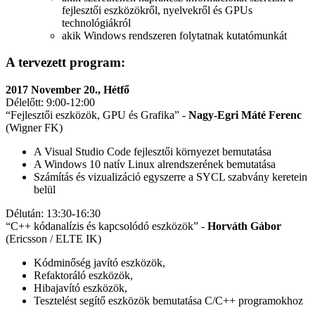
fejlesztői eszközökről, nyelvekről és GPUs
technológiákról
akik Windows rendszeren folytatnak kutatómunkát
A tervezett program:
2017 November 20., Hétfő
Délelőtt: 9:00-12:00
“Fejlesztői eszközök, GPU és Grafika” -
Nagy-Egri Máté Ferenc
(Wigner FK)
A Visual Studio Code fejlesztői környezet bemutatása
A Windows 10 natív Linux alrendszerének bemutatása
Számítás és vizualizáció egyszerre a SYCL szabvány keretein
belül
Délután: 13:30-16:30
“C++ kódanalízis és kapcsolódó eszközök” -
Horváth Gábor
(Ericsson / ELTE IK)
Kódminőség javító eszközök,
Refaktoráló eszközök,
Hibajavító eszközök,
Tesztelést segítő eszközök bemutatása C/C++ programokhoz