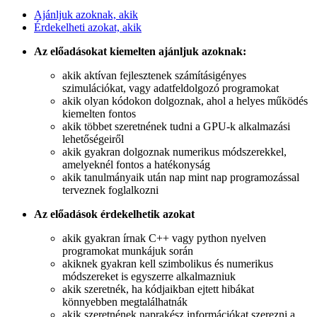
Ajánljuk azoknak, akik
Érdekelheti azokat, akik
Az előadásokat kiemelten ajánljuk azoknak:
akik aktívan fejlesztenek számításigényes
szimulációkat, vagy adatfeldolgozó programokat
akik olyan kódokon dolgoznak, ahol a helyes működés
kiemelten fontos
akik többet szeretnének tudni a GPU-k alkalmazási
lehetőségeiről
akik gyakran dolgoznak numerikus módszerekkel,
amelyeknél fontos a hatékonyság
akik tanulmányaik után nap mint nap programozással
terveznek foglalkozni
Az előadások érdekelhetik azokat
akik gyakran írnak C++ vagy python nyelven
programokat munkájuk során
akiknek gyakran kell szimbolikus és numerikus
módszereket is egyszerre alkalmazniuk
akik szeretnék, ha kódjaikban ejtett hibákat
könnyebben megtalálhatnák
akik szeretnének naprakész információkat szerezni a