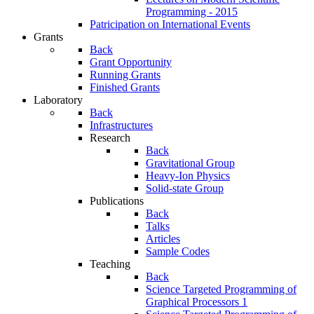
Programming - 2015
Patricipation on International Events
Grants
Back
Grant Opportunity
Running Grants
Finished Grants
Laboratory
Back
Infrastructures
Research
Back
Gravitational Group
Heavy-Ion Physics
Solid-state Group
Publications
Back
Talks
Articles
Sample Codes
Teaching
Back
Science Targeted Programming of
Graphical Processors 1