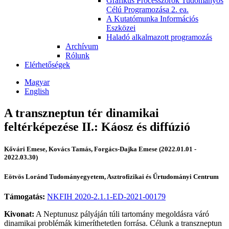
Grafikus Processzorok Tudományos
Célú Programozása 2. ea.
A Kutatómunka Információs
Eszközei
Haladó alkalmazott programozás
Archívum
Rólunk
Elérhetőségek
Magyar
English
A transzneptun tér dinamikai
feltérképezése II.: Káosz és diffúzió
Kővári Emese, Kovács Tamás, Forgács-Dajka Emese (2022.01.01 -
2022.03.30)
Eötvös Loránd Tudományegyetem, Asztrofizikai és Űrtudományi Centrum
Támogatás:
NKFIH 2020-2.1.1-ED-2021-00179
Kivonat:
A Neptunusz pályáján túli tartomány megoldásra váró
dinamikai problémák kimeríthetetlen forrása. Célunk a transzneptun