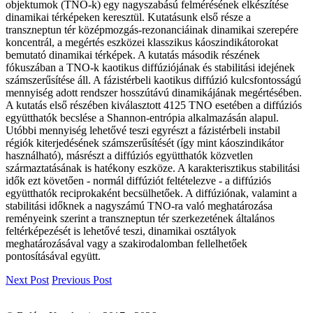
objektumok (TNO-k) egy nagyszabású felmérésének elkészítése
dinamikai térképeken keresztül. Kutatásunk első része a
transzneptun tér középmozgás-rezonanciáinak dinamikai szerepére
koncentrál, a megértés eszközei klasszikus káoszindikátorokat
bemutató dinamikai térképek. A kutatás második részének
fókuszában a TNO-k kaotikus diffúziójának és stabilitási idejének
számszerűsítése áll. A fázistérbeli kaotikus diffúzió kulcsfontosságú
mennyiség adott rendszer hosszútávú dinamikájának megértésében.
A kutatás első részében kiválasztott 4125 TNO esetében a diffúziós
együtthatók becslése a Shannon-entrópia alkalmazásán alapul.
Utóbbi mennyiség lehetővé teszi egyrészt a fázistérbeli instabil
régiók kiterjedésének számszerűsítését (így mint káoszindikátor
használható), másrészt a diffúziós együtthatók közvetlen
származtatásának is hatékony eszköze. A karakterisztikus stabilitási
idők ezt követően - normál diffúziót feltételezve - a diffúziós
együtthatók reciprokaként becsülhetőek. A diffúziónak, valamint a
stabilitási időknek a nagyszámú TNO-ra való meghatározása
reményeink szerint a transzneptun tér szerkezetének általános
feltérképezését is lehetővé teszi, dinamikai osztályok
meghatározásával vagy a szakirodalomban fellelhetőek
pontosításával együtt.
Next Post
Previous Post