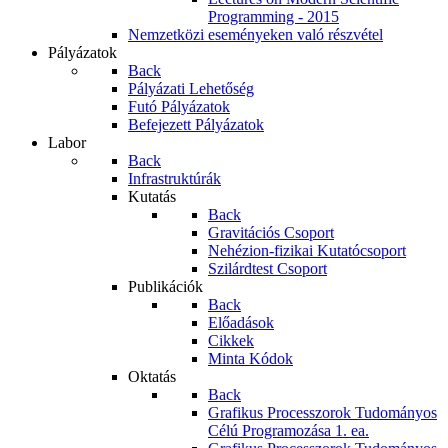
Programming - 2015
Nemzetközi eseményeken való részvétel
Pályázatok
Back
Pályázati Lehetőség
Futó Pályázatok
Befejezett Pályázatok
Labor
Back
Infrastruktúrák
Kutatás
Back
Gravitációs Csoport
Nehézion-fizikai Kutatócsoport
Szilárdtest Csoport
Publikációk
Back
Előadások
Cikkek
Minta Kódok
Oktatás
Back
Grafikus Processzorok Tudományos
Célú Programozása 1. ea.