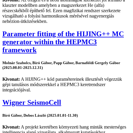
klaszter modellben amelyben a magszerkezet He (alfa)
részecskékből építhető fel. Ezen magfizikai rendszer szerkezete
vizsgálható a folyási harmonikusok mérésével nagyenergiás
nehézion-ütközésekben.
Parameter fitting of the HIJING++ MC
generator within the HEPMC3
framework
Molnár Szabolcs, Bíró Gábor, Papp Gábor, Barnaföldi Gergely Gábor
(2025.08.01-2025.12.31)
Kivonat:
A HIJING++ kód paramétereinek illesztését végezzük
gépi tanulásos módszerekkel a HEPMC3 keretrendszer
integrációjával.
Wigner SeismoCell
Bíró Gábor, Dobos László (2025.01.01-11.30)
Kivonat:
A projekt keretében környezeti hang minták mesterséges
intelligencia alapú vizsgálata, alkalmazott kutatásokhoz.