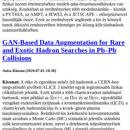
C
P
fizikai üzenet értelmezéséhez modell-adat-összehasonlításokra van
szükség. Konkrétan az eredményeket több modellszámítás – köztük
a PYTHIA, az AMPT, a JEWEL és a JETSCAPE – előrejelzéseivel
hasonlítják össze. Ezek az eredmények segítenek a kis és könnyű
ionok ütközési rendszereiben lehetséges jet–közeg-kölcsönhatások
számszerűsítésében.
GAN-Based Data Augmentation for Rare
and Exotic Hadron Searches in Pb–Pb
Collisions
Anisa Khatun (2026.07.01-10.30)
Kivonat:
A ritka és egzotikus nehéz ízű hadronok a CERN-ben
megvalósuló jövőbeli ALICE 3 kísérlet egyik legfontosabb fizikai
célkitűzését jelentik. Ezek közül a több charm-kvarkot tartalmazó
Ξ
Ω
Ω
barionok, mint például az
cc++, az
cc és az
ccc, egyedülálló
Ξ
Ω
Ω
vizsgálati eszközöket nyújtanak a kvantumkromodinamika (QCD), a
charm-kvark hadronizációja és a kvark–gluon plazma
tanulmányozásához. Rendkívül kis keletkezési keresztmetszetük
miatt azonban a Monte Carlo (MC) szimuláció jelentős számítási
szűk keresztmetszetet jelent, mivel a detektorok teljesítményének
vizsgálatához és a gépi tanuláson (ML) alapuló elemzésekhez