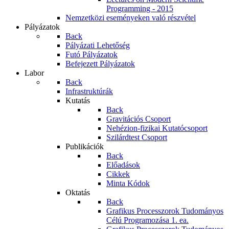
Programming - 2015
Nemzetközi eseményeken való részvétel
Pályázatok
Back
Pályázati Lehetőség
Futó Pályázatok
Befejezett Pályázatok
Labor
Back
Infrastruktúrák
Kutatás
Back
Gravitációs Csoport
Nehézion-fizikai Kutatócsoport
Szilárdtest Csoport
Publikációk
Back
Előadások
Cikkek
Minta Kódok
Oktatás
Back
Grafikus Processzorok Tudományos
Célú Programozása 1. ea.