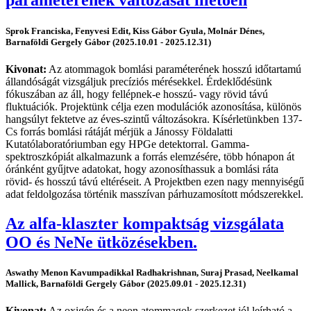
paraméterének változását illetően
Sprok Franciska, Fenyvesi Edit, Kiss Gábor Gyula, Molnár Dénes,
Barnaföldi Gergely Gábor (2025.10.01 - 2025.12.31)
Kivonat:
Az atommagok bomlási paraméterének hosszú időtartamú
állandóságát vizsgáljuk precíziós mérésekkel. Érdeklődésünk
fókuszában az áll, hogy fellépnek-e hosszú- vagy rövid távú
fluktuációk. Projektünk célja ezen modulációk azonosítása, különös
hangsúlyt fektetve az éves-szintű változásokra. Kísérletünkben 137-
Cs forrás bomlási rátáját mérjük a Jánossy Földalatti
Kutatólaboratóriumban egy HPGe detektorral. Gamma-
spektroszkópiát alkalmazunk a forrás elemzésére, több hónapon át
óránként gyűjtve adatokat, hogy azonosíthassuk a bomlási ráta
rövid- és hosszú távú eltéréseit. A Projektben ezen nagy mennyiségű
adat feldolgozása történik masszívan párhuzamosított módszerekkel.
Az alfa-klaszter kompaktság vizsgálata
OO és NeNe ütközésekben.
Aswathy Menon Kavumpadikkal Radhakrishnan, Suraj Prasad, Neelkamal
Mallick, Barnaföldi Gergely Gábor (2025.09.01 - 2025.12.31)
Kivonat:
Az oxigén és a neon atommagok szerkezet jól leírható a