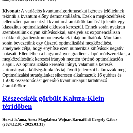
Kivonat:
A variációs kvantumalgoritmusokat ígéretes jelölteknek
tekintik a kvantum előny demonstrálására. Ezek a megközelítések
jellemzően parametrizált kvantumáramkörök tanítását jelentik egy
klasszikus optimalizálási cikluson keresztül. Ennek során gyakran
szembesülünk olyan kihívásokkal, amelyek az exponenciálisan
csökkenő gradienskomponenseknek tulajdoníthatóak. Munkánk
során bevezetünk egy újszerű optimalizálási megközelítést,
amelynek célja, hogy enyhítse ezen numerikus kihívások negatív
hatásait. Ellentétben a hagyományos gradiens alapú módszerekkel, a
megközelítésünk keresési irányok mentén történő optimalizáción
alapul. Az optimalizálási keresési irányt, valamint a keresés
tartományát a költség-funkciós táj távoli jellemzői határozzák meg.
Optimalizálási stratégiánkat sikeresen alkalmaztuk 16 qubites és
15000 összefonódást generáló kvantumkaput tartalmazó
áramkörökre.
Részecskék görbült Kaluza-Klein
téridőben
Horváth Anna, Aneta Magdalena Wojnar, Barnaföldi Gergely Gábor
(2024.12.01 - 2025.03.31)