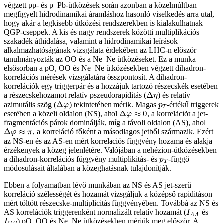
végzett pp- és p–Pb-ütközések során azonban a közelmúltban
megfigyelt hidrodinamikai áramláshoz hasonló viselkedés arra utal,
hogy akár a legkisebb ütközési rendszerekben is kialakulhatnak
QGP-cseppek. A kis és nagy rendszerek közötti multiplikációs
szakadék áthidalása, valamint a hidrodinamikai leírások
alkalmazhatóságának vizsgálata érdekében az LHC-n először
tanulmányozták az OO és a Ne–Ne ütközéseket. Ez a munka
elsősorban a pO, OO és Ne–Ne ütközésekben végzett dihadron-
korrelációs mérések vizsgálatára összpontosít. A dihadron-
korrelációk egy triggerpár és a hozzájuk tartozó részecskék esetében
Δ
a részecskehozamot relatív pszeudorapiditás (
) és relatív
Δ
η
η
Δ
azimutális szög (
) tekintetében mérik. Magas
-értékű triggerek
Δ
φ
p
T
φ
p
T
Δ
≈
0
esetében a közeli oldalon (NS), ahol
, a korrelációt a jet-
Δ
φ
≈
0
φ
fragmentációs párok dominálják, míg a távoli oldalon (AS), ahol
Δ
≈
, a korreláció főként a másodlagos jetből származik. Ezért
Δ
φ
≈
π
φ
π
az NS-en és az AS-en mért korrelációs függvény hozama és alakja
érzékenyek a közeg jelenlétére. Valójában a nehézion-ütközésekben
a dihadron-korrelációs függvény multiplikitás- és
-függő
p
T
p
T
módosulásait általában a közeghatásnak tulajdonítják.
Ebben a folyamatban lévő munkában az NS és AS jet-szerű
korreláció szélességét és hozamát vizsgáljuk a középső rapiditáson
mért töltött részecske-multiplicitás függvényében. Továbbá az NS és
AS korrelációk triggerenként normalizált relatív hozamát (
és
I
A
A
I
A
A
) pO, OO és Ne–Ne ütközésekben mérjük meg először. A
I
C
P
I