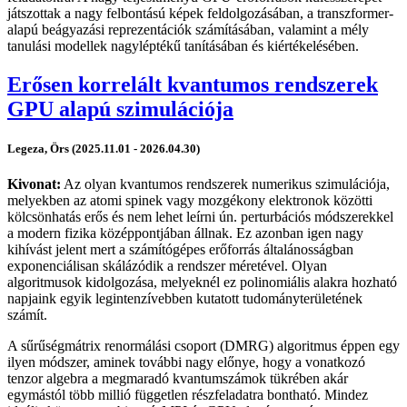
játszottak a nagy felbontású képek feldolgozásában, a transzformer-
alapú beágyazási reprezentációk számításában, valamint a mély
tanulási modellek nagyléptékű tanításában és kiértékelésében.
Erősen korrelált kvantumos rendszerek
GPU alapú szimulációja
Legeza, Örs (2025.11.01 - 2026.04.30)
Kivonat:
Az olyan kvantumos rendszerek numerikus szimulációja,
melyekben az atomi spinek vagy mozgékony elektronok közötti
kölcsönhatás erős és nem lehet leírni ún. perturbációs módszerekkel
a modern fizika középpontjában állnak. Ez azonban igen nagy
kihívást jelent mert a számítógépes erőforrás általánosságban
exponenciálisan skálázódik a rendszer méretével. Olyan
algoritmusok kidolgozása, melyeknél ez polinomiális alakra hozható
napjaink egyik legintenzívebben kutatott tudományterületének
számít.
A sűrűségmátrix renormálási csoport (DMRG) algoritmus éppen egy
ilyen módszer, aminek további nagy előnye, hogy a vonatkozó
tenzor algebra a megmaradó kvantumszámok tükrében akár
egymástól több millió független részfeladatra bontható. Mindez