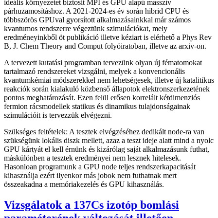
ideális környezetet biztosít MPI és GPU alapú masszív
párhuzamosításhoz. A 2021-2024-es év során hibrid CPU és
többszörös GPUval gyorsított alkalmazásainkkal már számos
kvantumos rendszerre végeztünk szimulációkat, mely
eredméneyinkből öt publikáció illetve kéziart is elérhető a Phys Rev
B, J. Chem Theory and Comput folyóiratoban, illetve az arxiv-on.
A tervezett kutatási programban tervezünk olyan új fématomokat
tartalmazó rendszereket vizsgálni, melyek a konvencionális
kvantumkémiai módszerekkel nem lehetségesek, illetve új katalitikus
reakciók során kialakuló közbenső állapotok elektronszerkezetének
pontos meghatározását. Ezen felül erősen korrelált kétdimenziós
fermion rácsmodellek statikus és dinamikus tulajdonságainak
szimulációit is tervezzük elvégezni.
Szükséges feltételek: A tesztek elvégzéséhez dedikált node-ra van
szükségünk lokális diszk mellett, azaz a teszt ideje alatt mind a nyolc
GPU kártyát el kell érnünk és kizárólag saját alkalmazásunk futhat,
máskülönben a tesztek eredményei nem lesznek hitelesek.
Hasonloan programunk a GPU node teljes rendszerkapacitását
kihasználja ezért ilyenkor más jobok nem futhatnak mert
összeakadna a memóriakezelés és GPU kihasználás.
Vizsgálatok a 137Cs izotóp bomlási