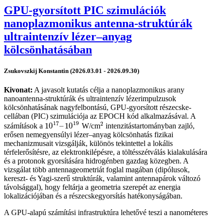
GPU-gyorsított PIC szimulációk
nanoplazmonikus antenna-struktúrák
ultraintenzív lézer–anyag
kölcsönhatásában
Zsukovszkij Konstantin (2026.03.01 - 2026.09.30)
Kivonat:
A javasolt kutatás célja a nanoplazmonikus arany
nanoantenna-struktúrák és ultraintenzív lézerimpulzusok
kölcsönhatásának nagyfelbontású, GPU-gyorsított részecske-
cellában (PIC) szimulációja az EPOCH kód alkalmazásával. A
17
19
2
10
–
10
számítások a
W/cm
intenzitástartományban zajló,
10
17
–
10
19
2
erősen nemegyensúlyi lézer–anyag kölcsönhatás fizikai
mechanizmusait vizsgálják, különös tekintettel a lokális
térfelerősítésre, az elektronkilépésre, a töltésszétválás kialakulására
és a protonok gyorsítására hidrogénben gazdag közegben. A
vizsgálat több antennageometriát foglal magában (dipólusok,
kereszt- és Yagi-szerű struktúrák, valamint antennapárok változó
távolsággal), hogy feltárja a geometria szerepét az energia
lokalizációjában és a részecskegyorsítás hatékonyságában.
A GPU-alapú számítási infrastruktúra lehetővé teszi a nanométeres