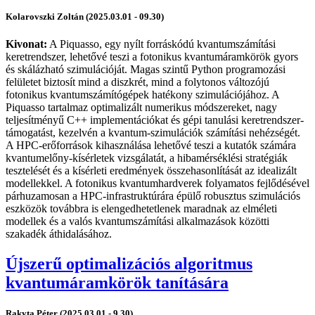
Kolarovszki Zoltán (2025.03.01 - 09.30)
Kivonat:
A Piquasso, egy nyílt forráskódú kvantumszámítási
keretrendszer, lehetővé teszi a fotonikus kvantumáramkörök gyors
és skálázható szimulációját. Magas szintű Python programozási
felületet biztosít mind a diszkrét, mind a folytonos változójú
fotonikus kvantumszámítógépek hatékony szimulációjához. A
Piquasso tartalmaz optimalizált numerikus módszereket, nagy
teljesítményű C++ implementációkat és gépi tanulási keretrendszer-
támogatást, kezelvén a kvantum-szimulációk számítási nehézségét.
A HPC-erőforrások kihasználása lehetővé teszi a kutatók számára
kvantumelőny-kísérletek vizsgálatát, a hibamérséklési stratégiák
tesztelését és a kísérleti eredmények összehasonlítását az idealizált
modellekkel. A fotonikus kvantumhardverek folyamatos fejlődésével
párhuzamosan a HPC-infrastruktúrára épülő robusztus szimulációs
eszközök továbbra is elengedhetetlenek maradnak az elméleti
modellek és a valós kvantumszámítási alkalmazások közötti
szakadék áthidalásához.
Újszerű optimalizációs algoritmus
kvantumáramkörök tanítására
Rakyta Péter (2025.03.01 - 9.30)