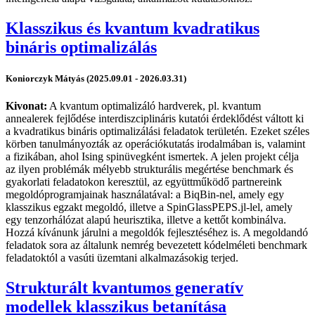
Klasszikus és kvantum kvadratikus
bináris optimalizálás
Koniorczyk Mátyás (2025.09.01 - 2026.03.31)
Kivonat:
A kvantum optimalizáló hardverek, pl. kvantum
annealerek fejlődése interdiszciplináris kutatói érdeklődést váltott ki
a kvadratikus bináris optimalizálási feladatok területén. Ezeket széles
körben tanulmányozták az operációkutatás irodalmában is, valamint
a fizikában, ahol Ising spinüvegként ismertek. A jelen projekt célja
az ilyen problémák mélyebb strukturális megértése benchmark és
gyakorlati feladatokon keresztül, az együttműködő partnereink
megoldóprogramjainak használatával: a BiqBin-nel, amely egy
klasszikus egzakt megoldó, illetve a SpinGlassPEPS.jl-lel, amely
egy tenzorhálózat alapú heurisztika, illetve a kettőt kombinálva.
Hozzá kívánunk járulni a megoldók fejlesztéséhez is. A megoldandó
feladatok sora az általunk nemrég bevezetett kódelméleti benchmark
feladatoktól a vasúti üzemtani alkalmazásokig terjed.
Strukturált kvantumos generatív
modellek klasszikus betanítása