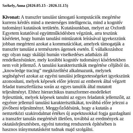
Székely, Anna (2026.05.15 - 2026.11.15)
Kivonat:
A transzfer tanulást támogató komputációk megértése
kurrens kérdés mind a mesterséges intelligencia, mind a kognitív
tudományi kutatások területén. Kutatásunkban, melyet az Oxfordi
Egyetem kutatóival együttműködésben végzünk, arra teszünk
kísérletet, hogy humán tanulási mintázatok leírásával igyekezzünk
jobban megérteni azokat a kommutációkat, amelyek támogatják a
transzfer tanulást a természetes ágensek esetén. E vállalkozáshoz
egy olyan nagy skálájú humán viselkedéses adatbázis áll
rendelkezésünkre, mely korábbi kognitív tudományi kísérletekben
nem volt jellemző. A tanulási karakterisztikák megértése céljából ún.
„knowledge tracing” megközelítést alkalmazunk, melynek
segítségével azokat az egyéni tanulási jellegzetességeket igyekszünk
azonosítani, melyek képesek előre jelezni az emberek által végzett
feladat transzferfázisa során az egyes tanulók által mutatott
teljesítményt. Ehhez hierarchikus transzformer-modelleket
fejlesztünk, melyek képesek tanulni az egyes feladatok jellemzőit, az
egyénre jellemző tanulási karakterisztikákat, továbbá előre jelezni a
jövőbeni teljesítményt. Meggyőződésünk, hogy a kutatás a
nemzetközi szakirodalmat értékes új aspektusokkal fogja gazdagítani
a transzfer tanulás megértését illetően, továbbá az eredmények az
oktatásfejlesztésben, egyéni tutoring rendszerek építésében is
hasznos iránymutatásként tudnak majd szolgálni.