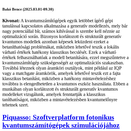
Bakó Bence (2025.03.01-09.30)
Kivonat:
A kvantumszámítógépek egyik letöbbet ígérő gépi
tanulással kapcsolatos alkalmazása a generatív modellezés, mely bár
nagy potenciállal bír, számos kihívással is szembe kell néznie az
optimalizáció során. Bizonyos korlátozott és strukturált generatív
kvantumos modellek azonban képesek leküzdeni ezeket a
betaníthatósági problémákat, miközben lehetővé teszik a lokális
várható értékek hatékony klasszikus becslését. Ezek a várható
értékek felhasználhatóak a modell betanítására, ezzel megszűntetve a
kvantumszámítógép szükségességét az optimalizációs szakaszban.
Továbbá léteznek olyan áramköri osztályok, mint például az IQP
vagy a matchgate áramkörök, amelyek lehetővé teszik ezt a fajta
klasszikus betanítást, miközben a hatékony mintavételezéshez
továbbra is elengedhetetlen a kvantumos eszköz használata. Ebben a
munkában olyan korlátozott és strukturált generatív kvantumos
modelleket vizsgálunk, amelyek fenntartják a klasszikus
taníthatóságot, miközben a mintavételezésben kvantumelőnyre
tehetnek szert.
Piquasso: Szoftverplatform fotonikus
kvantumszámítógépek szimulációjához