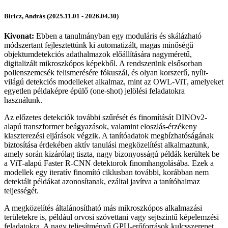
Biricz, András (2025.11.01 - 2026.04.30)
Kivonat:
Ebben a tanulmányban egy moduláris és skálázható
módszertant fejlesztettünk ki automatizált, magas minőségű
objektumdetekciós adathalmazok előállítására nagyméretű,
digitalizált mikroszkópos képekből. A rendszerünk elsősorban
pollenszemcsék felismerésére fókuszál, és olyan korszerű, nyílt-
világú detekciós modelleket alkalmaz, mint az OWL-ViT, amelyeket
egyetlen példaképre épülő (one-shot) jelölési feladatokra
használunk.
Az előzetes detekciók további szűrését és finomítását DINOv2-
alapú transzformer beágyazások, valamint eloszlás-érzékeny
klaszterezési eljárások végzik. A tanítóadatok megbízhatóságának
biztosítása érdekében aktív tanulási megközelítést alkalmaztunk,
amely során kizárólag tiszta, nagy bizonyosságú példák kerültek be
a ViT-alapú Faster R-CNN detektorok finomhangolásába. Ezek a
modellek egy iteratív finomító ciklusban további, korábban nem
detektált példákat azonosítanak, ezáltal javítva a tanítóhalmaz
teljességét.
A megközelítés általánosítható más mikroszkópos alkalmazási
területekre is, például orvosi szövettani vagy sejtszintű képelemzési
feladatokra. A nagy teljesítményű GPU-erőforrások kulcsszerepet