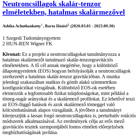
Neutroncsillagok skalár-tenzor
elméletekben, hatalmas skalármezővel
1
2
Ashika Achuthankutty
, Barta Dániel
(2026.03.01 - 2025.09.30)
1
2
1 Szegedi Tudományegyetem
2 HUN-REN Wigner FK
Kivonat:
Ez a projekt a neutroncsillagokat tanulmányozza a
hatalmas skalármezőt tartalmazó skalár-tenzorgravitációs
elméletekben. A fő cél annak megértése, hogy a különböző
állapotegyenletek (EOS) hogyan befolyásolják a neutroncsillagok
szerkezetét a hatalmas skalár-tenzor gravitációban. A munka
jelenlegi szakaszában statikus és gömb alakú szimmetrikus
konfigurációkat vizsgálnak. Különböző EOS-ok esetében
elemezzük a legfontosabb fizikai tulajdonságokat, mint például a
tömeg-sugár arányokat és a skalármező profilokat. Ez lehetővé teszi
az EOS-függő hatások és azok skalármező tömeggel való
kölcsönhatásának alapos vizsgálatát. A jövőben a tanulmányt
kiterjesztjük a lassan forgó neutroncsillagokra is, perturbatív rotációs
módszerek alkalmazásával. Az eredmények célja az erős mező
gravitációs tesztek szempontjából fontos elméleti előrejelzések
megbízhatóságának javítása.