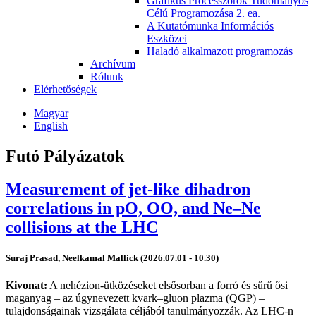
Grafikus Processzorok Tudományos
Célú Programozása 2. ea.
A Kutatómunka Információs
Eszközei
Haladó alkalmazott programozás
Archívum
Rólunk
Elérhetőségek
Magyar
English
Futó Pályázatok
Measurement of jet-like dihadron
correlations in pO, OO, and Ne–Ne
collisions at the LHC
Suraj Prasad, Neelkamal Mallick (2026.07.01 - 10.30)
Kivonat:
A nehézion-ütközéseket elsősorban a forró és sűrű ősi
maganyag – az úgynevezett kvark–gluon plazma (QGP) –
tulajdonságainak vizsgálata céljából tanulmányozzák. Az LHC-n