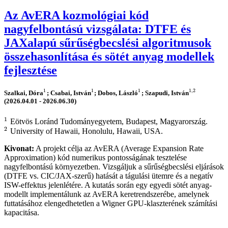
Az AvERA kozmológiai kód
nagyfelbontású vizsgálata: DTFE és
JAXalapú sűrűségbecslési algoritmusok
összehasonlítása és sötét anyag modellek
fejlesztése
1
1
1
1
,
2
Szalkai, Dóra
; Csabai, István
; Dobos, László
; Szapudi, István
1
1
1
1
,
2
(2026.04.01 - 2026.06.30)
1
Eötvös Loránd Tudományegyetem, Budapest, Magyarország.
1
2
University of Hawaii, Honolulu, Hawaii, USA.
2
Kivonat:
A projekt célja az AvERA (Average Expansion Rate
Approximation) kód numerikus pontosságának tesztelése
nagyfelbontású környezetben. Vizsgáljuk a sűrűségbecslési eljárások
(DTFE vs. CIC/JAX-szerű) hatását a tágulási ütemre és a negatív
ISW-effektus jelenlétére. A kutatás során egy egyedi sötét anyag-
modellt implementálunk az AvERA keretrendszerébe, amelynek
futtatásához elengedhetetlen a Wigner GPU-klaszterének számítási
kapacitása.