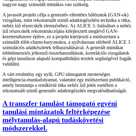
nagyon nagy szimulált mintákra van szükség.
A javasolt projekt célja a generatív ellentétes hálózatok (GAN-ok)
vizsgálata, mint rekonstruált szintű adatkiegészítési technika a ritka,
nehéz ízű részecskék elemzéséhez. Az ALICE 3. futásában a nehéz
ízű részecskék rekonstrukciójára kifejlesztett meglévő GAN-
keretrendszerre építve, ez a projekt kiterjeszti a módszertant a
szimulált több-charm-baryonokra, a nyilvánosan elérhető ALICE 3
szimulációs adatkészletek felhasználásával. A generált mintákat
többdimenziós jellemző-összehasonlítások, korrelációs vizsgálatok
és gépi tanuláson alapuló kompatibilitási tesztek segítségével fogják
validálni.
A várt eredmény egy nyílt, GPU-támogatott mesterséges
intelligencia-munkafolyamat, valamint egy módszertani publikáció,
amely bemutatja a rendkívül ritka nehéz ízű jelek esetében a
rekonstruált szintű generatív adatkiegészítés megvalósíthatóságát.
A transzfer tanulást támogató egyéni
tanulási mintázatok feltérképezése
mélytanulás-alapú tudáskövetési
módszerekkel.