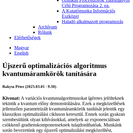
Grafikus Processzorok Tudományos
Célú Programozása 2. ea.
A Kutatómunka Információs
Eszközei
Haladó alkalmazott programozás
Archívum
Rólunk
Elérhetőségek
Magyar
English
Újszerű optimalizációs algoritmus
kvantumáramkörök tanítására
Rakyta Péter (2025.03.01 - 9.30)
Kivonat:
A variációs kvantumalgoritmusokat ígéretes jelölteknek
tekintik a kvantum előny demonstrálására. Ezek a megközelítések
jellemzően parametrizált kvantumáramkörök tanítását jelentik egy
klasszikus optimalizálási cikluson keresztül. Ennek során gyakran
szembesülünk olyan kihívásokkal, amelyek az exponenciálisan
csökkenő gradienskomponenseknek tulajdoníthatóak. Munkánk
során bevezetünk egy újszerű optimalizálási megközelítést,