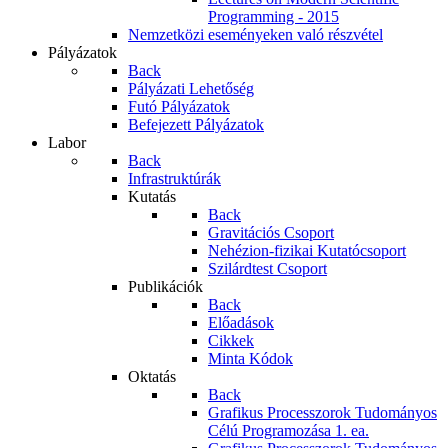
Programming - 2015
Nemzetközi eseményeken való részvétel
Pályázatok
Back
Pályázati Lehetőség
Futó Pályázatok
Befejezett Pályázatok
Labor
Back
Infrastruktúrák
Kutatás
Back
Gravitációs Csoport
Nehézion-fizikai Kutatócsoport
Szilárdtest Csoport
Publikációk
Back
Előadások
Cikkek
Minta Kódok
Oktatás
Back
Grafikus Processzorok Tudományos
Célú Programozása 1. ea.