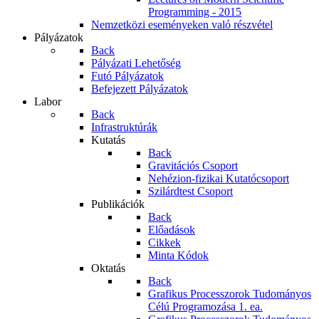
Programming - 2015
Nemzetközi eseményeken való részvétel
Pályázatok
Back
Pályázati Lehetőség
Futó Pályázatok
Befejezett Pályázatok
Labor
Back
Infrastruktúrák
Kutatás
Back
Gravitációs Csoport
Nehézion-fizikai Kutatócsoport
Szilárdtest Csoport
Publikációk
Back
Előadások
Cikkek
Minta Kódok
Oktatás
Back
Grafikus Processzorok Tudományos
Célú Programozása 1. ea.