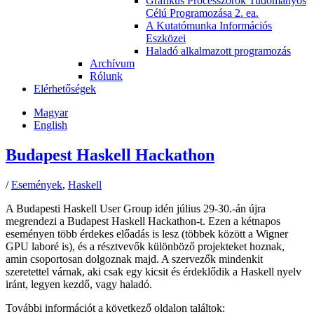
Grafikus Processzorok Tudományos
Célú Programozása 2. ea.
A Kutatómunka Információs
Eszközei
Haladó alkalmazott programozás
Archívum
Rólunk
Elérhetőségek
Magyar
English
Budapest Haskell Hackathon
/
Események
,
Haskell
A Budapesti Haskell User Group idén július 29-30.-án újra
megrendezi a Budapest Haskell Hackathon-t. Ezen a kétnapos
eseményen több érdekes előadás is lesz (többek között a Wigner
GPU laboré is), és a résztvevők különböző projekteket hoznak,
amin csoportosan dolgoznak majd. A szervezők mindenkit
szeretettel várnak, aki csak egy kicsit és érdeklődik a Haskell nyelv
iránt, legyen kezdő, vagy haladó.
További információt a következő oldalon találtok: