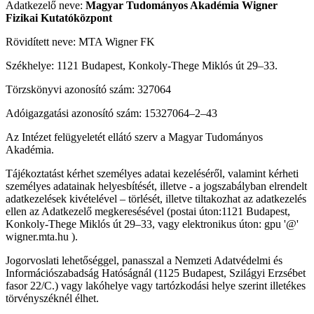
Adatkezelő neve:
Magyar Tudományos Akadémia Wigner
Fizikai Kutatóközpont
Rövidített neve: MTA Wigner FK
Székhelye: 1121 Budapest, Konkoly-Thege Miklós út 29–33.
Törzskönyvi azonosító szám: 327064
Adóigazgatási azonosító szám: 15327064–2–43
Az Intézet felügyeletét ellátó szerv a Magyar Tudományos
Akadémia.
Tájékoztatást kérhet személyes adatai kezeléséről, valamint kérheti
személyes adatainak helyesbítését, illetve - a jogszabályban elrendelt
adatkezelések kivételével – törlését, illetve tiltakozhat az adatkezelés
ellen az Adatkezelő megkeresésével (postai úton:1121 Budapest,
Konkoly-Thege Miklós út 29–33, vagy elektronikus úton: gpu '@'
wigner.mta.hu ).
Jogorvoslati lehetőséggel, panasszal a Nemzeti Adatvédelmi és
Információszabadság Hatóságnál (1125 Budapest, Szilágyi Erzsébet
fasor 22/C.) vagy lakóhelye vagy tartózkodási helye szerint illetékes
törvényszéknél élhet.