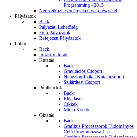
Programming - 2015
Nemzetközi eseményeken való részvétel
Pályázatok
Back
Pályázati Lehetőség
Futó Pályázatok
Befejezett Pályázatok
Labor
Back
Infrastruktúrák
Kutatás
Back
Gravitációs Csoport
Nehézion-fizikai Kutatócsoport
Szilárdtest Csoport
Publikációk
Back
Előadások
Cikkek
Minta Kódok
Oktatás
Back
Grafikus Processzorok Tudományos
Célú Programozása 1. ea.