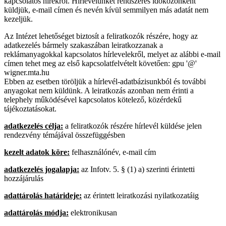
kapcsolatos hírekről. Hírlevelünket rendszeres időközönként
küldjük, e-mail címen és nevén kívül semmilyen más adatát nem
kezeljük.
Az Intézet lehetőséget biztosít a feliratkozók részére, hogy az
adatkezelés bármely szakaszában leiratkozzanak a
reklámanyagokkal kapcsolatos hírlevelekről, melyet az alábbi e-mail
címen tehet meg az első kapcsolatfelvételt követően: gpu '@'
wigner.mta.hu
Ebben az esetben töröljük a hírlevél-adatbázisunkból és további
anyagokat nem küldünk. A leiratkozás azonban nem érinti a
telephely működésével kapcsolatos kötelező, közérdekű
tájékoztatásokat.
adatkezelés célja:
a feliratkozók részére hírlevél küldése jelen
rendezvény témájával összefüggésben
kezelt adatok köre:
felhasználónév, e-mail cím
adatkezelés jogalapja:
az Infotv. 5. § (1) a) szerinti érintetti
hozzájárulás
adattárolás határideje:
az érintett leiratkozási nyilatkozatáig
adattárolás módja:
elektronikusan