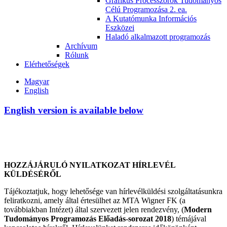
Grafikus Processzorok Tudományos
Célú Programozása 2. ea.
A Kutatómunka Információs
Eszközei
Haladó alkalmazott programozás
Archívum
Rólunk
Elérhetőségek
Magyar
English
English version is available below
HOZZÁJÁRULÓ NYILATKOZAT HÍRLEVÉL
KÜLDÉSÉRŐL
Tájékoztatjuk, hogy lehetősége van hírlevélküldési szolgáltatásunkra
feliratkozni, amely által értesülhet az MTA Wigner FK (a
továbbiakban Intézet) által szervezett jelen rendezvény, (
Modern
Tudományos Programozás Előadás-sorozat 2018
) témájával