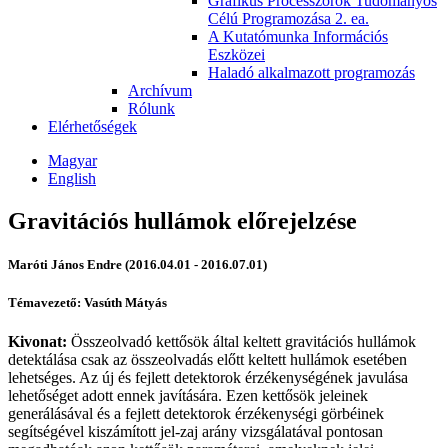
Grafikus Processzorok Tudományos
Célú Programozása 2. ea.
A Kutatómunka Információs
Eszközei
Haladó alkalmazott programozás
Archívum
Rólunk
Elérhetőségek
Magyar
English
Gravitációs hullámok előrejelzése
Maróti János Endre (2016.04.01 - 2016.07.01)
Témavezető: Vasúth Mátyás
Kivonat:
Összeolvadó kettősök által keltett gravitációs hullámok
detektálása csak az összeolvadás előtt keltett hullámok esetében
lehetséges. Az új és fejlett detektorok érzékenységének javulása
lehetőséget adott ennek javítására. Ezen kettősök jeleinek
generálásával és a fejlett detektorok érzékenységi görbéinek
segítségével kiszámított jel-zaj arány vizsgálatával pontosan