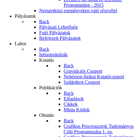
Programming - 2015
Nemzetközi eseményeken való részvétel
Pályázatok
Back
Pályázati Lehetőség
Futó Pályázatok
Befejezett Pályázatok
Labor
Back
Infrastruktúrák
Kutatás
Back
Gravitációs Csoport
Nehézion-fizikai Kutatócsoport
Szilárdtest Csoport
Publikációk
Back
Előadások
Cikkek
Minta Kódok
Oktatás
Back
Grafikus Processzorok Tudományos
Célú Programozása 1. ea.